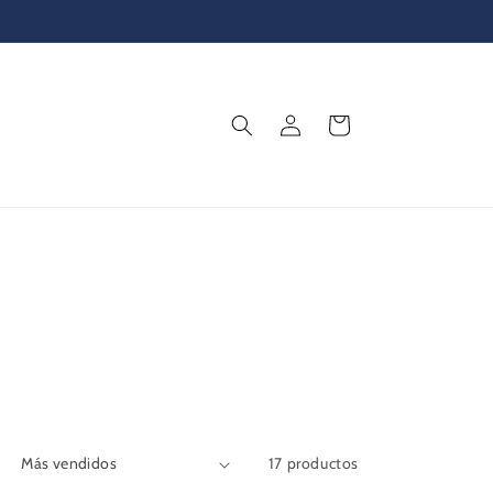
¡ELIGE TU OBSEQUIO FAVORITO 🎁 HOY MISMO!
Iniciar
Carrito
sesión
17 productos