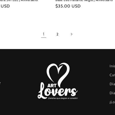
0 USD
Precio
$35.00 USD
l
habitual
1
2
Ini
Ca
e
Día
Día
¡Lo