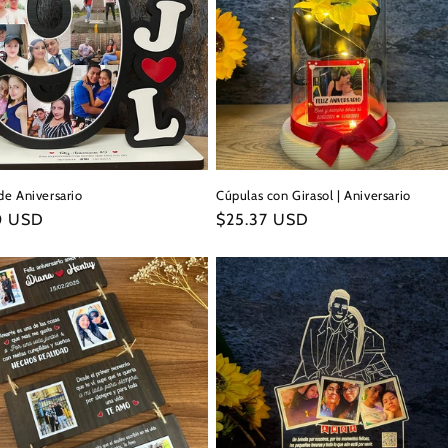
e Aniversario
Cúpulas con Girasol | Aniversario
0 USD
Precio
$25.37 USD
l
habitual