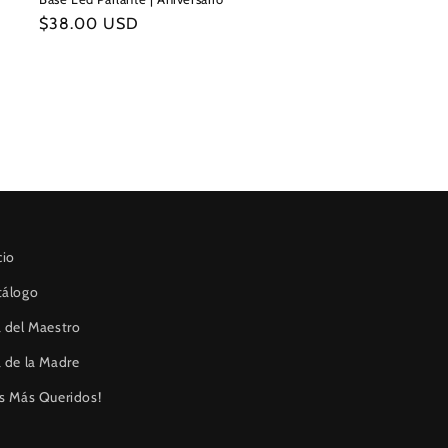
Precio
$38.00 USD
habitual
cio
tálogo
 del Maestro
 de la Madre
s Más Queridos!