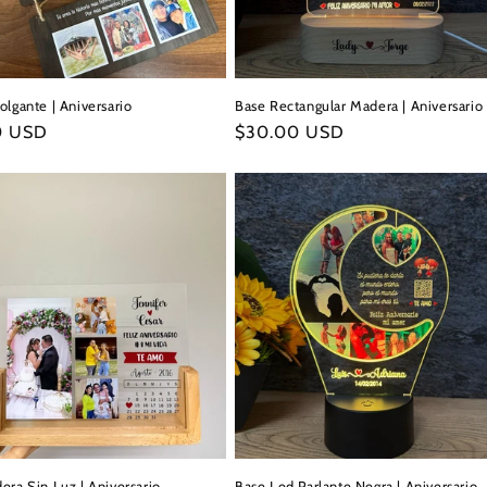
lgante | Aniversario
Base Rectangular Madera | Aniversario
0 USD
Precio
$30.00 USD
l
habitual
era Sin Luz | Aniversario
Base Led Parlante Negra | Aniversario