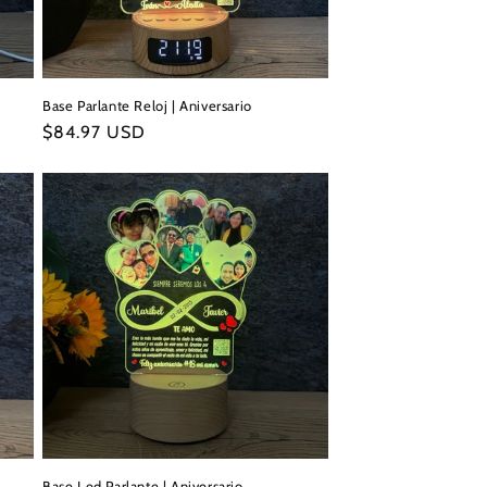
Base Parlante Reloj | Aniversario
Precio
$84.97 USD
habitual
Base Led Parlante | Aniversario