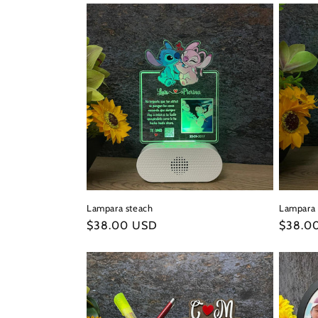
c
i
ó
n
:
Lampara steach
Lampara 
Precio
$38.00 USD
Precio
$38.0
habitual
habitua