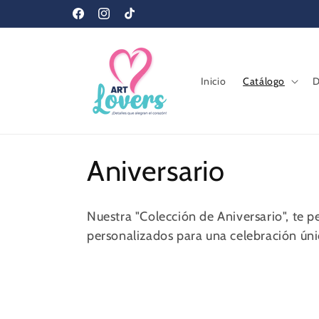
Ir
❤️ ¡BIENVENIDOS A ART LOVERS! ❤️
directamente
Facebook
Instagram
TikTok
al contenido
Inicio
Catálogo
D
C
Aniversario
o
Nuestra "Colección de Aniversario", te p
l
personalizados para una celebración úni
e
c