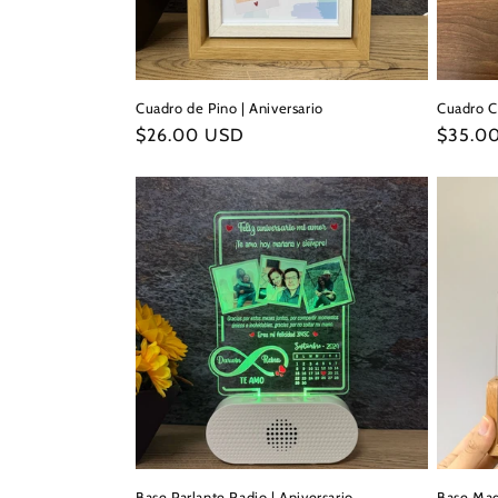
Cuadro de Pino | Aniversario
Cuadro Co
Precio
$26.00 USD
Precio
$35.0
habitual
habitua
Base Parlante Radio | Aniversario
Base Mad