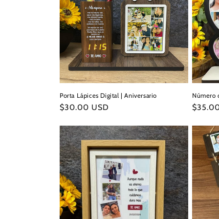
Porta Lápices Digital | Aniversario
Número d
Precio
$30.00 USD
Precio
$35.0
habitual
habitua