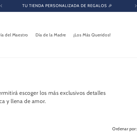
TU TIENDA PERSONALIZADA DE REGALOS 🎉
ía del Maestro
Día de la Madre
¡Los Más Queridos!
ermitirá escoger los más exclusivos detalles
ca y llena de amor.
Ordenar por: