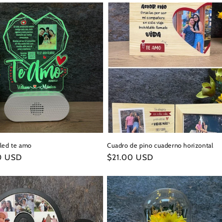
led te amo
Cuadro de pino cuaderno horizontal
0 USD
Precio
$21.00 USD
l
habitual