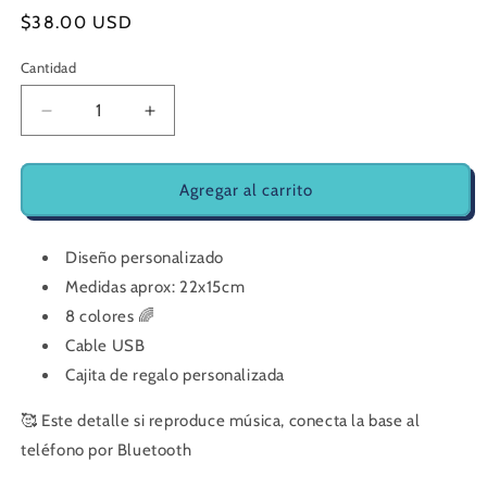
Precio
$38.00 USD
habitual
Cantidad
Reducir
Aumentar
cantidad
cantidad
para
para
Base
Base
Agregar al carrito
Led
Led
Parlante
Parlante
|
|
Diseño personalizado
Aniversario
Aniversario
Medidas aprox: 22x15cm
8 colores 🌈
Cable USB
Cajita de regalo personalizada
🥰 Este detalle si reproduce música, conecta la base al
teléfono por Bluetooth