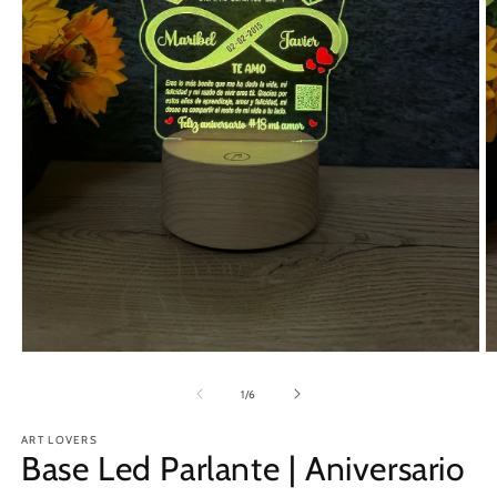
de
1
/
6
ART LOVERS
Base Led Parlante | Aniversario