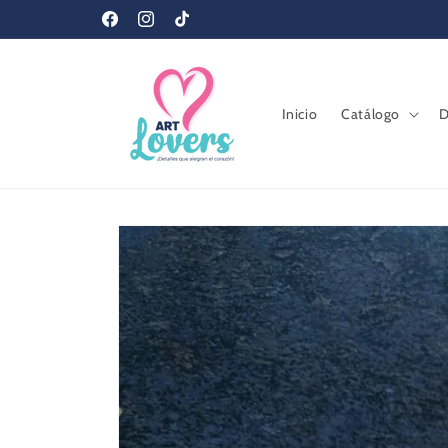
Ir
❤️ ¡BIENVENIDOS A ART LOVERS! ❤️
directamente
Facebook
Instagram
TikTok
al contenido
Inicio
Catálogo
D
Ir
directamente
a la
información
del producto