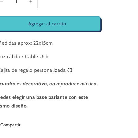
Reducir
Aumentar
cantidad
cantidad
para
para
LAMPARA
LAMPARA
Agregar al carrito
LED
LED
AMOR
AMOR
 ⁠Medidas aprox: 22x15cm
⁠Luz cálida •⁠ ⁠Cable Usb
 ⁠Cajita de regalo personalizada 
🥰
 cuadro es decorativo, no reproduce música. 
edes elegir una base parlante con este 
smo diseño.
Compartir