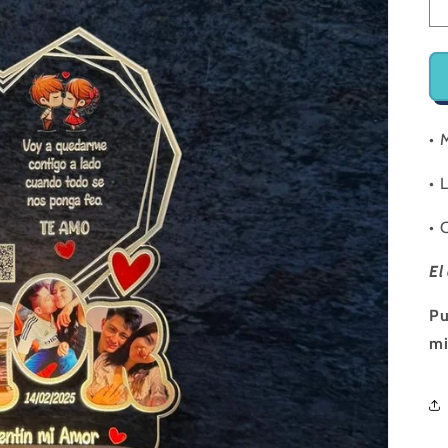
•⁠
•⁠ 
•⁠
El
Pu
mi