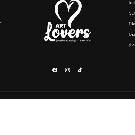
Ini
Ca
e
Día
Día
¡Lo
Facebook
Instagram
TikTok
Formas
de
cidad
pago